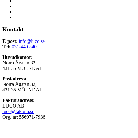
Kontakt
E-post:
info@luco.se
Tel:
031-440 840
Huvudkontor:
Norra Ågatan 32,
431 35 MÖLNDAL
Postadress:
Norra Ågatan 32,
431 35 MÖLNDAL
Fakturaadress:
LUCO AB
luco@faktura.se
Org. nr: 556971-7936