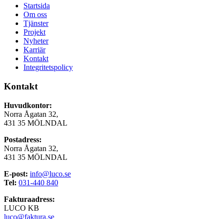
Startsida
Om oss
Tjänster
Projekt
Nyheter
Karriär
Kontakt
Integritetspolicy
Kontakt
Huvudkontor:
Norra Ågatan 32,
431 35 MÖLNDAL
Postadress:
Norra Ågatan 32,
431 35 MÖLNDAL
E-post:
info@luco.se
Tel:
031-440 840
Fakturaadress:
LUCO KB
luco@faktura.se