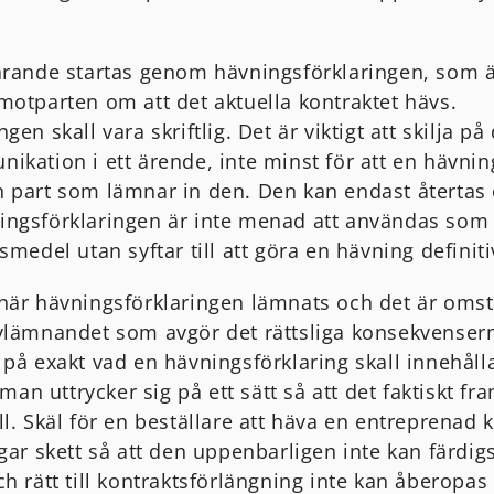
arande startas genom hävningsförklaringen, som ä
motparten om att det aktuella kontraktet hävs.
gen skall vara skriftlig. Det är viktigt att skilja 
ikation i ett ärende, inte minst för att en hävnin
n part som lämnar in den. Den kan endast återta
ngsförklaringen är inte menad att användas som 
smedel utan syftar till att göra en hävning definiti
när hävningsförklaringen lämnats och det är oms
vlämnandet som avgör det rättsliga konsekvenser
 på exakt vad en hävningsförklaring skall innehåll
t man uttrycker sig på ett sätt så att det faktiskt fr
l. Skäl för en beställare att häva en entreprenad 
ngar skett så att den uppenbarligen inte kan färdig
h rätt till kontraktsförlängning inte kan åberopas e