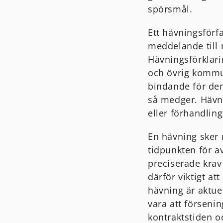
spörsmål.
Ett hävningsförf
meddelande till 
Hävningsförklarin
och övrig kommun
bindande för de
så medger. Hävni
eller förhandling
En hävning sker 
tidpunkten för a
preciserade krav
därför viktigt at
hävning är aktuel
vara att förseni
kontraktstiden oc