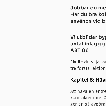
Jobbar du med
Har du bra ko
används vid 
Vi utbildar by
antal inlägg 
ABT 06
Skulle du vilja 
tre första lektio
Kapitel 8: Hä
Att häva en entr
kontraktet inte l
ger en så avgöra