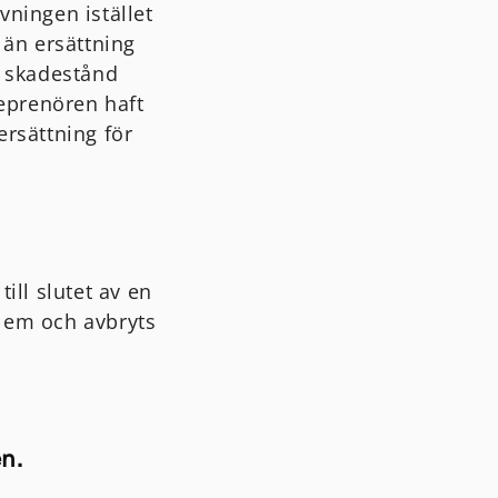
vningen istället
 än ersättning
ll skadestånd
eprenören haft
ersättning för
ill slutet av en
blem och avbryts
n.