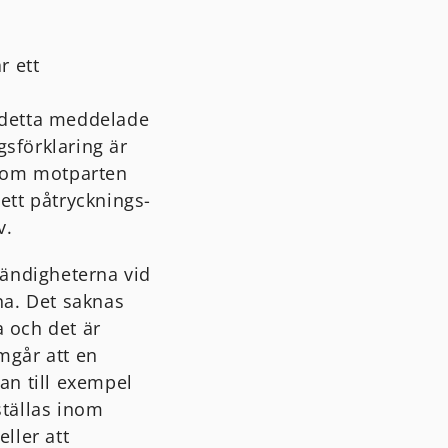
r ett
på detta meddelade
gsförklaring är
s om motparten
ett påtrycknings-
v.
tändigheterna vid
na. Det saknas
a och det är
amgår att en
kan till exempel
ställas inom
ller att