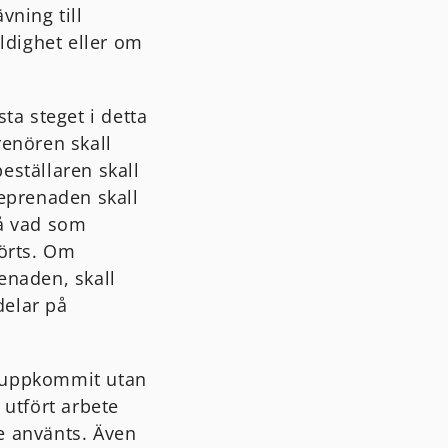
vning till
ldighet eller om
ta steget i detta
renören skall
eställaren skall
reprenaden skall
på vad som
förts. Om
enaden, skall
delar på
m uppkommit utan
 utfört arbete
e använts. Även