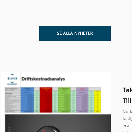
SE ALLA NYHETER
Ta
Til
Nu k
fast
erat