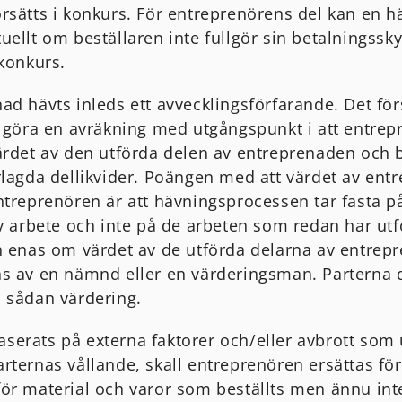
rsätts i konkurs. För entreprenörens del kan en hä
uellt om beställaren inte fullgör sin betalningssky
 konkurs.
ad hävts inleds ett avvecklingsförfarande. Det förs
t göra en avräkning med utgångspunkt i att entrep
ärdet av den utförda delen av entreprenaden och b
rlagda dellikvider. Poängen med att värdet av ent
ntreprenören är att hävningsprocessen tar fasta 
av arbete och inte på de arbeten som redan har ut
n enas om värdet av de utförda delarna av entrepr
s av en nämnd eller en värderingsman. Parterna 
 sådan värdering.
serats på externa faktorer och/eller avbrott so
rternas vållande, skall entreprenören ersättas för
ör material och varor som beställts men ännu int