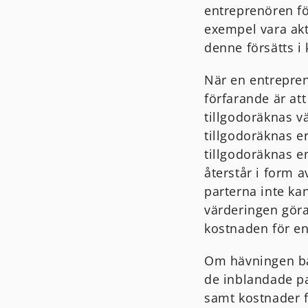
entreprenören fö
exempel vara akt
denne försätts i
När en entrepren
förfarande är at
tillgodoräknas v
tillgodoräknas e
tillgodoräknas e
återstår i form 
parterna inte ka
värderingen göra
kostnaden för en
Om hävningen ba
de inblandade pa
samt kostnader f