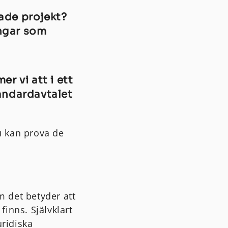
ade projekt?
ingar som
r vi att i ett
andardavtalet
Du kan prova de
m det betyder att
finns. Självklart
uridiska