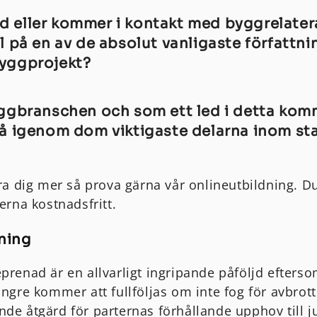
 eller kommer i kontakt med byggrelater
ll på en av de absolut vanligaste författn
byggprojekt?
ggbranschen och som ett led i detta komme
gå igenom dom viktigaste delarna inom st
lära dig mer så prova gärna vår onlineutbildning. 
nerna kostnadsfritt.
vning
eprenad är en allvarligt ingripande påföljd efterso
ängre kommer att fullföljas om inte fog för avbrott 
nde åtgärd för parternas förhållande upphov till j