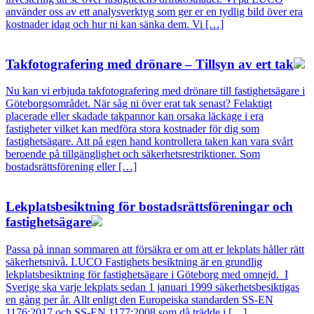
använder oss av ett analysverktyg som ger er en tydlig bild över era
kostnader idag och hur ni kan sänka dem. Vi […]
Takfotografering med drönare – Tillsyn av ert tak
Nu kan vi erbjuda takfotografering med drönare till fastighetsägare i
Göteborgsområdet. När såg ni över erat tak senast? Felaktigt
placerade eller skadade takpannor kan orsaka läckage i era
fastigheter vilket kan medföra stora kostnader för dig som
fastighetsägare. Att på egen hand kontrollera taken kan vara svårt
beroende på tillgänglighet och säkerhetsrestriktioner. Som
bostadsrättsförening eller […]
Lekplatsbesiktning för bostadsrättsföreningar och
fastighetsägare
Passa på innan sommaren att försäkra er om att er lekplats håller rätt
säkerhetsnivå. LUCO Fastighets besiktning är en grundlig
lekplatsbesiktning för fastighetsägare i Göteborg med omnejd. I
Sverige ska varje lekplats sedan 1 januari 1999 säkerhetsbesiktigas
en gång per år. Allt enligt den Europeiska standarden SS-EN
1176:2017 och SS-EN 1177:2008 som då trädde i […]