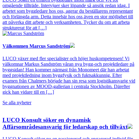
omgående tillträde. Intervjuer sker löpande så ansök redan idag. I
arbetet som byggledare hos oss, agerar du beställarens representant
och förlängda arm. Detta innebär hos oss även en stor möjlighet till
att påverka ditt arbete och verksamheten. Tycker du om att arbeta
strukturerat för att […]
Välkommen Marcus Sandström
LUCO växer med fler specialister och höjer huskompetensen! Vi
välkomnar Markus Sandström våran nya bygg-och projektledare på
byggsidan! Han kommer närmast från Monomeet där han arbetat
med projektledning inom byggfysik och fuktsakkunnig. Efter
examen från Chalmers började han sin resa som logistikansvarig vid
byggnationen av MOOD-gallerian i centrala Stockholm. Därefter
gick han vidare till en […]
Se alla nyheter
LUCO Konsult söker en dynamisk
Affärsområdesansvarig för ledarskap och tillväxt
LUCO Konsult söker nu en passionerad och engagerad individ för