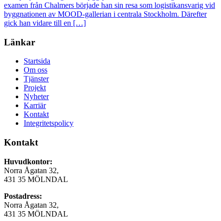
examen från Chalmers började han sin resa som logistikansvarig vid
byggnationen av MOOD-gallerian i centrala Stockholm. Därefter
gick han vidare till en […]
Länkar
Startsida
Om oss
Tjänster
Projekt
Nyheter
Karriär
Kontakt
Integritetspolicy
Kontakt
Huvudkontor:
Norra Ågatan 32,
431 35 MÖLNDAL
Postadress:
Norra Ågatan 32,
431 35 MÖLNDAL