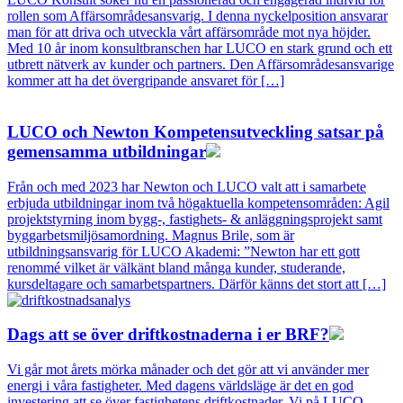
rollen som Affärsområdesansvarig. I denna nyckelposition ansvarar
man för att driva och utveckla vårt affärsområde mot nya höjder.
Med 10 år inom konsultbranschen har LUCO en stark grund och ett
utbrett nätverk av kunder och partners. Den Affärsområdesansvarige
kommer att ha det övergripande ansvaret för […]
LUCO och Newton Kompetensutveckling satsar på
gemensamma utbildningar
Från och med 2023 har Newton och LUCO valt att i samarbete
erbjuda utbildningar inom två högaktuella kompetensområden: Agil
projektstyrning inom bygg-, fastighets- & anläggningsprojekt samt
byggarbetsmiljösamordning. Magnus Brile, som är
utbildningsansvarig för LUCO Akademi: ”Newton har ett gott
renommé vilket är välkänt bland många kunder, studerande,
kursdeltagare och samarbetspartners. Därför känns det stort att […]
Dags att se över driftkostnaderna i er BRF?
Vi går mot årets mörka månader och det gör att vi använder mer
energi i våra fastigheter. Med dagens världsläge är det en god
investering att se över fastighetens driftkostnader. Vi på LUCO