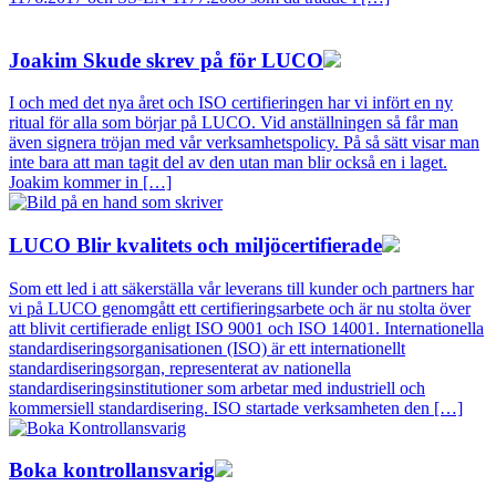
Joakim Skude skrev på för LUCO
I och med det nya året och ISO certifieringen har vi infört en ny
ritual för alla som börjar på LUCO. Vid anställningen så får man
även signera tröjan med vår verksamhetspolicy. På så sätt visar man
inte bara att man tagit del av den utan man blir också en i laget.
Joakim kommer in […]
LUCO Blir kvalitets och miljöcertifierade
Som ett led i att säkerställa vår leverans till kunder och partners har
vi på LUCO genomgått ett certifieringsarbete och är nu stolta över
att blivit certifierade enligt ISO 9001 och ISO 14001. Internationella
standardiseringsorganisationen (ISO) är ett internationellt
standardiseringsorgan, representerat av nationella
standardiseringsinstitutioner som arbetar med industriell och
kommersiell standardisering. ISO startade verksamheten den […]
Boka kontrollansvarig