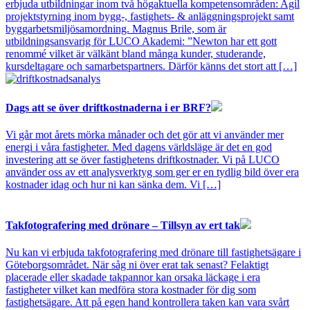
erbjuda utbildningar inom två högaktuella kompetensområden: Agil
projektstyrning inom bygg-, fastighets- & anläggningsprojekt samt
byggarbetsmiljösamordning. Magnus Brile, som är
utbildningsansvarig för LUCO Akademi: ”Newton har ett gott
renommé vilket är välkänt bland många kunder, studerande,
kursdeltagare och samarbetspartners. Därför känns det stort att […]
Dags att se över driftkostnaderna i er BRF?
Vi går mot årets mörka månader och det gör att vi använder mer
energi i våra fastigheter. Med dagens världsläge är det en god
investering att se över fastighetens driftkostnader. Vi på LUCO
använder oss av ett analysverktyg som ger er en tydlig bild över era
kostnader idag och hur ni kan sänka dem. Vi […]
Takfotografering med drönare – Tillsyn av ert tak
Nu kan vi erbjuda takfotografering med drönare till fastighetsägare i
Göteborgsområdet. När såg ni över erat tak senast? Felaktigt
placerade eller skadade takpannor kan orsaka läckage i era
fastigheter vilket kan medföra stora kostnader för dig som
fastighetsägare. Att på egen hand kontrollera taken kan vara svårt