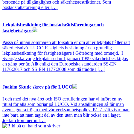
beroende på tillgänglighet och säkerhetsrestriktioner. Som
bostadsrättsförening eller […]
Lekplatsbesiktning för bostadsrättsföreningar och
fastighetsägare
Passa på innan sommaren att försäkra er om att er lekplats håller rätt
säkerhetsnivå. LUCO Fastighets besiktning är en grundlig
lekplatsbesiktning för fastighetsägare i Göteborg med omnejd. I
Sverige ska varje lekplats sedan 1 januari 1999 säkerhetsbesiktigas
en gång per år. Allt enligt den Europeiska standarden SS-EN
1176:2017 och SS-EN 1177:2008 som då trädde i […]
Joakim Skude skrev på för LUCO
I och med det nya året och ISO certifieringen har vi infört en ny
ritual för alla som börjar på LUCO. Vid anställningen så får man
även signera tröjan med vår verksamhetspolicy. På så sätt visar man
inte bara att man tagit del av den utan man blir också en i laget.
Joakim kommer in […]