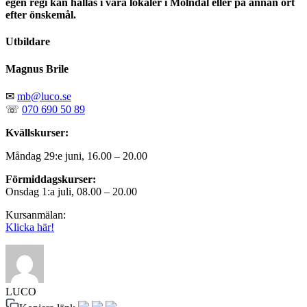
egen regi kan hållas i våra lokaler i Mölndal eller på annan ort
efter önskemål.
Utbildare
Magnus Brile
✉
mb@luco.se
☏
0
70 690 50 89
Kvällskurser:
Måndag 29:e juni, 16.00 – 20.00
Förmiddagskurser:
Onsdag 1:a juli, 08.00 – 20.00
Kursanmälan:
Klicka här!
LUCO