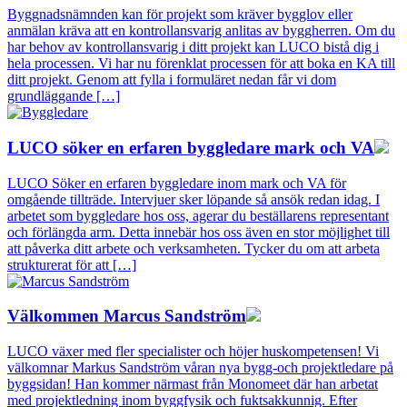
Byggnadsnämnden kan för projekt som kräver bygglov eller
anmälan kräva att en kontrollansvarig anlitas av byggherren. Om du
har behov av kontrollansvarig i ditt projekt kan LUCO bistå dig i
hela processen. Vi har nu förenklat processen för att boka en KA till
ditt projekt. Genom att fylla i formuläret nedan får vi dom
grundläggande […]
LUCO söker en erfaren byggledare mark och VA
LUCO Söker en erfaren byggledare inom mark och VA för
omgående tillträde. Intervjuer sker löpande så ansök redan idag. I
arbetet som byggledare hos oss, agerar du beställarens representant
och förlängda arm. Detta innebär hos oss även en stor möjlighet till
att påverka ditt arbete och verksamheten. Tycker du om att arbeta
strukturerat för att […]
Välkommen Marcus Sandström
LUCO växer med fler specialister och höjer huskompetensen! Vi
välkomnar Markus Sandström våran nya bygg-och projektledare på
byggsidan! Han kommer närmast från Monomeet där han arbetat
med projektledning inom byggfysik och fuktsakkunnig. Efter