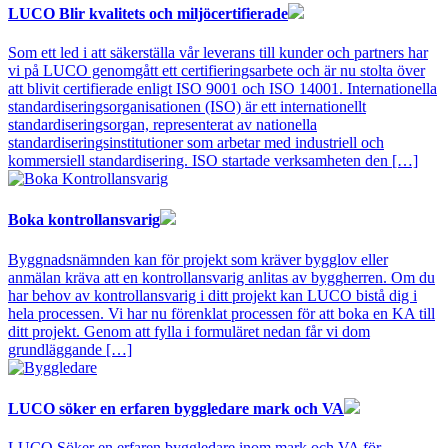
LUCO Blir kvalitets och miljöcertifierade
Som ett led i att säkerställa vår leverans till kunder och partners har
vi på LUCO genomgått ett certifieringsarbete och är nu stolta över
att blivit certifierade enligt ISO 9001 och ISO 14001. Internationella
standardiseringsorganisationen (ISO) är ett internationellt
standardiseringsorgan, representerat av nationella
standardiseringsinstitutioner som arbetar med industriell och
kommersiell standardisering. ISO startade verksamheten den […]
Boka kontrollansvarig
Byggnadsnämnden kan för projekt som kräver bygglov eller
anmälan kräva att en kontrollansvarig anlitas av byggherren. Om du
har behov av kontrollansvarig i ditt projekt kan LUCO bistå dig i
hela processen. Vi har nu förenklat processen för att boka en KA till
ditt projekt. Genom att fylla i formuläret nedan får vi dom
grundläggande […]
LUCO söker en erfaren byggledare mark och VA
LUCO Söker en erfaren byggledare inom mark och VA för